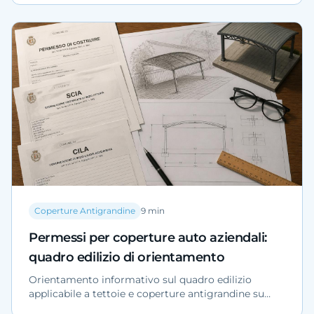
risk management. Dati di settore, vantaggi tecnici
della rete in polietilene ad alta densità e criteri di
progettazione per grandi superfici.
Coperture Antigrandine
9
min
Permessi per coperture auto aziendali:
quadro edilizio di orientamento
Orientamento informativo sul quadro edilizio
applicabile a tettoie e coperture antigrandine su
piazzali aziendali: riferimenti normativi (DPR