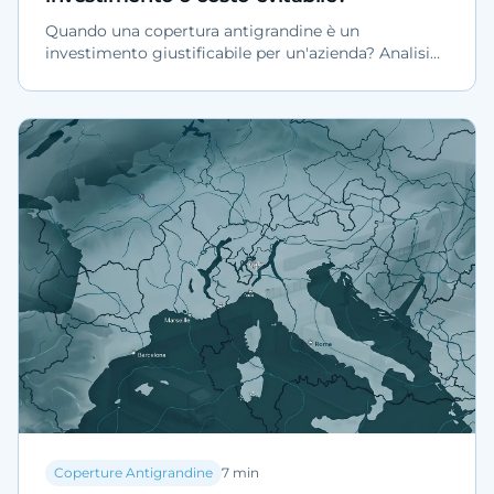
Quando una copertura antigrandine è un
investimento giustificabile per un'azienda? Analisi
ROI con dati verificabili, scenari A/B, esempio
numerico su flotta di 30 veicoli e contesto
normativo Cat Nat.
Coperture Antigrandine
7
min