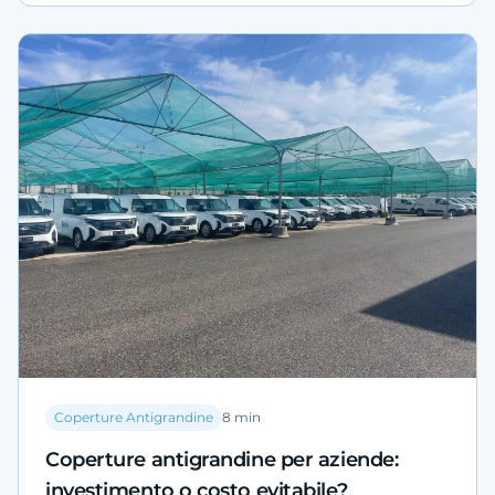
380/2001), profili di rischio e checklist di verifica
preliminare. Il titolo edilizio applicabile va
determinato caso per caso da un tecnico abilitato e
dal Comune competente.
Coperture Antigrandine
8
min
Coperture antigrandine per aziende:
investimento o costo evitabile?