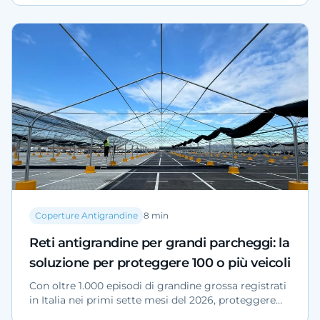
coperture modulari permettono di proteggere
centinaia di veicoli per fasi, senza interrompere le
operazioni.
Coperture Antigrandine
8
min
Reti antigrandine per grandi parcheggi: la
soluzione per proteggere 100 o più veicoli
Con oltre 1.000 episodi di grandine grossa registrati
in Italia nei primi sette mesi del 2026, proteggere
un piazzale da 100 o più veicoli è una decisione di