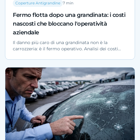
Coperture Antigrandine
7
min
Fermo flotta dopo una grandinata: i costi
nascosti che bloccano l'operatività
aziendale
Il danno più caro di una grandinata non è la
carrozzeria: è il fermo operativo. Analisi dei costi
nascosti per flotte, concessionarie e piazzali
industriali, con dati ANIA e Federcarrozzieri.