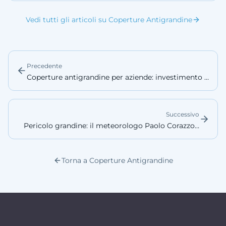
Vedi tutti gli articoli su Coperture Antigrandine
Precedente
Coperture antigrandine per aziende: investimento o
costo evitabile?
Successivo
Pericolo grandine: il meteorologo Paolo Corazzon
(3BMeteo) spiega perché le grandinate violente
sono sempre più frequenti
Torna a Coperture Antigrandine