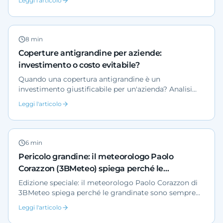
Leggi l'articolo
management. Dati di settore, vantaggi tecnici della
rete in polietilene ad alta densità e criteri di
progettazione per grandi superfici.
8
min
Coperture antigrandine per aziende:
investimento o costo evitabile?
Quando una copertura antigrandine è un
investimento giustificabile per un'azienda? Analisi
ROI con dati verificabili, scenari A/B, esempio
Leggi l'articolo
numerico su flotta di 30 veicoli e contesto normativo
Cat Nat.
6
min
Pericolo grandine: il meteorologo Paolo
Corazzon (3BMeteo) spiega perché le
grandinate violente sono sempre più frequenti
Edizione speciale: il meteorologo Paolo Corazzon di
3BMeteo spiega perché le grandinate sono sempre
più violente in Italia, cosa è cambiato nelle
Leggi l'articolo
assicurazioni e come proteggere auto, flotte e
piazzali aziendali.