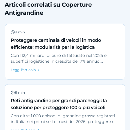
Articoli correlati su Coperture
Antigrandine
8
min
Proteggere centinaia di veicoli in modo
efficiente: modularità per la logistica
Con 112,4 miliardi di euro di fatturato nel 2025 e
superfici logistiche in crescita del 7% annuo,
l'esposizione delle flotte al maltempo aumenta. Le
Leggi l'articolo
coperture modulari permettono di proteggere
centinaia di veicoli per fasi, senza interrompere le
operazioni.
8
min
Reti antigrandine per grandi parcheggi: la
soluzione per proteggere 100 o più veicoli
Con oltre 1.000 episodi di grandine grossa registrati
in Italia nei primi sette mesi del 2026, proteggere un
piazzale da 100 o più veicoli è una decisione di risk