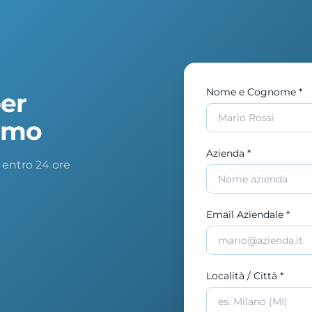
Nome e Cognome *
per
amo
Azienda *
 entro 24 ore
Email Aziendale *
Località / Città *