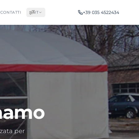
+39 035 4522434
CONTATTI
IT
raamo
zata per