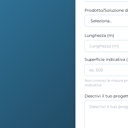
Prodotto/Soluzione di
Lunghezza (m)
Superficie indicativa
Non conosci le misure prec
indicativa.
Descrivi il tuo progett