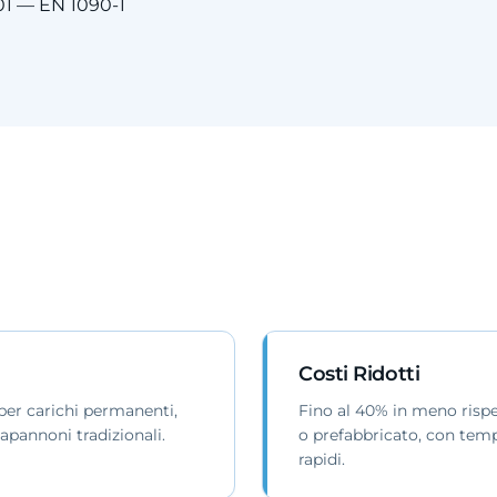
01 — EN 1090-1
Costi Ridotti
per carichi permanenti,
Fino al 40% in meno risp
apannoni tradizionali.
o prefabbricato, con temp
rapidi.