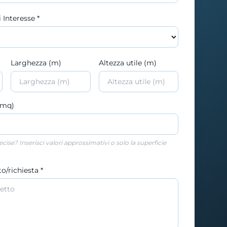
 Interesse *
Larghezza (m)
Altezza utile (m)
 (mq)
ise? Inserisci valori approssimativi o solo la superficie
o/richiesta *