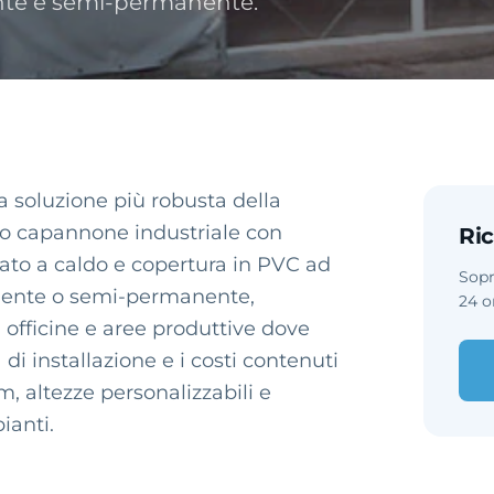
te e semi-permanente.
a soluzione più robusta della
o capannone industriale con
Ric
ncato a caldo e copertura in PVC ad
Sopr
anente o semi-permanente,
24 o
 officine e aree produttive dove
di installazione e i costi contenuti
, altezze personalizzabili e
ianti.