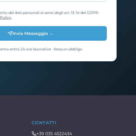
to dei dati personali ai sensi degli art. 13-14 del GDPR.
 Policy
.
Invia Messaggio →
remo entro 24 ore lavorative · Nessun obbligo
CONTATTI
+39 035 4522434